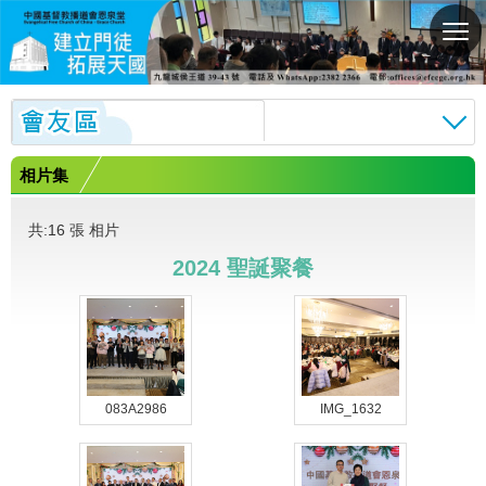
切
換
選
單
相片集
共:16 張 相片
2024 聖誕聚餐
083A2986
IMG_1632