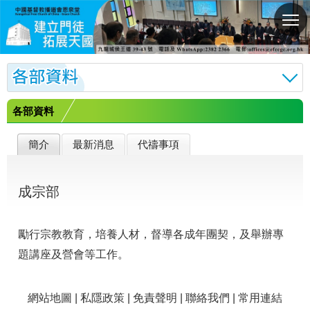
切
換
選
單
各部資料
簡介
最新消息
代禱事項
成宗部
勵行宗教教育，培養人材，督導各成年團契，及舉辦專
題講座及營會等工作。
網站地圖
|
私隱政策
|
免責聲明
|
聯絡我們
|
常用連結