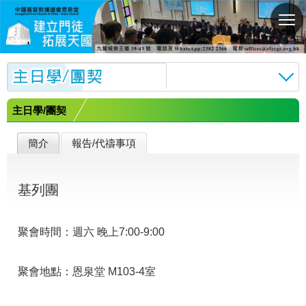
切
換
選
單
主日學/團契
簡介
報告/代禱事項
基列團
聚會時間：週六 晚上7:00-9:00
聚會地點：恩泉堂 M103-4室