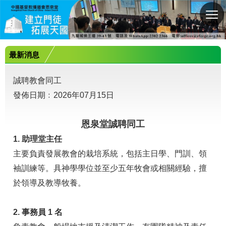
切
換
選
單
最新消息
誠聘教會同工
發佈日期﹕2026年07月15日
恩泉堂誠聘同工
1. 助理堂主任
主要負責發展教會的栽培系統，包括主日學、門訓、領
袖訓練等。具神學學位並至少五年牧會或相關經驗，擅
於領導及教導牧養。
2. 事務員 1 名