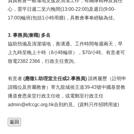
負責教會一般場地支援及清潔工作，有團隊精神及責任
心，需平日週二至六晚間
(13:00-22:00)
及週日
(9:00-
17:00)
輪班
(
包括
1
小時用膳
)
，具教會事奉經驗為佳。
3. 事務員(兼職) 多名
協助預備及清潔場地，善溝通。工作時間每週兩天，早
上九時至晚上十時（8小時輪班），$70/小時。有意者可
致電2382 2366，行政主任查詢。
有意者
(應徵
1.
助理堂主任
或2.
事務員
)
請將履歷（註明申
請職位及所屬教會）寄九龍城侯王道39-43號中國基督教
播道會恩泉堂行政主任收，或電郵至行政主任
admin@efccgc.org.hk合則約見。(資料只作招聘用途)