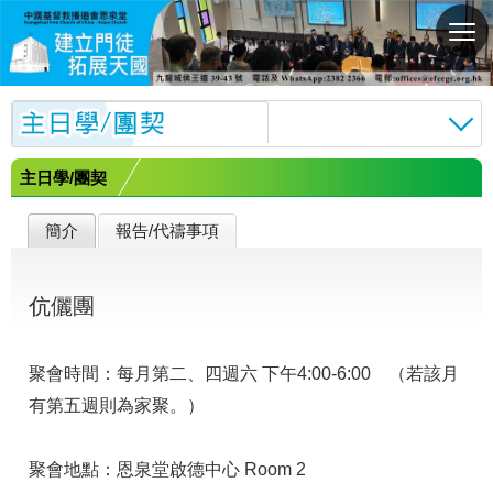
切
換
選
單
主日學/團契
簡介
報告/代禱事項
伉儷團
聚會時間：每月第二、四週六 下午4:00-6:00 （若該月
有第五週則為家聚。）
聚會地點：恩泉堂啟德中心 Room 2