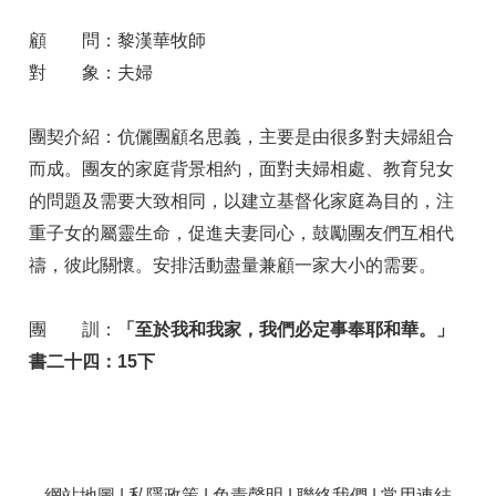
顧 問：黎漢華牧師
對 象：夫婦
團契介紹：伉儷團顧名思義，主要是由很多對夫婦組合
而成。團友的家庭背景相約，面對夫婦相處、教育兒女
的問題及需要大致相同，以建立基督化家庭為目的，注
重子女的屬靈生命，促進夫妻同心，鼓勵團友們互相代
禱，彼此關懷。安排活動盡量兼顧一家大小的需要。
團 訓：
「至於我和我家，我們必定事奉耶和華。」
書二十四：15下
網站地圖
|
私隱政策
|
免責聲明
|
聯絡我們
|
常用連結