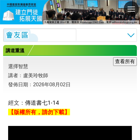
切
換
選
單
講道重溫
選擇智慧
講者﹕盧美玲牧師
發佈日期﹕2026年08月02日
傳道書七1-14
經文：
【版權所有，請勿下載】